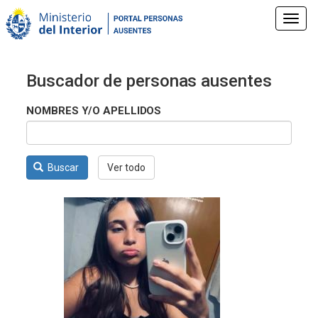
Pasar
al
Toggl
contenido
navig
principal
Buscador de personas ausentes
NOMBRES Y/O APELLIDOS
Buscar
Ver todo