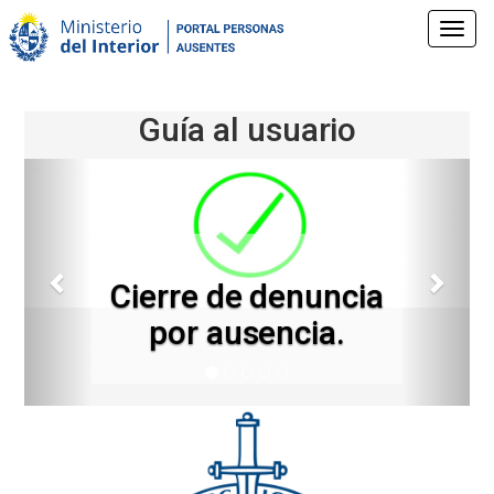
Pasar
al
Toggl
contenido
navig
principal
Guía al usuario
Anterior
Sigui
Cierre de denuncia
por ausencia.