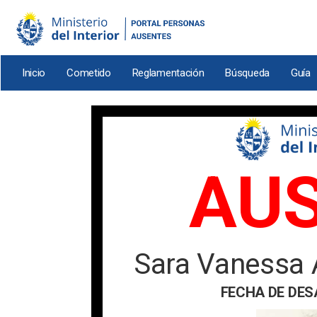
Pasar
al
contenido
principal
Inicio
Cometido
Reglamentación
Búsqueda
Guía
AU
Sara Vanessa
FECHA DE DES