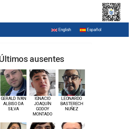
English
Español
Últimos ausentes
GERALD IVAN
IGNACIO
LEONARDO
ALBISO DA
JOAQUÍN
BASTERECH
SILVA
GODOY
NUÑEZ
MONTADO