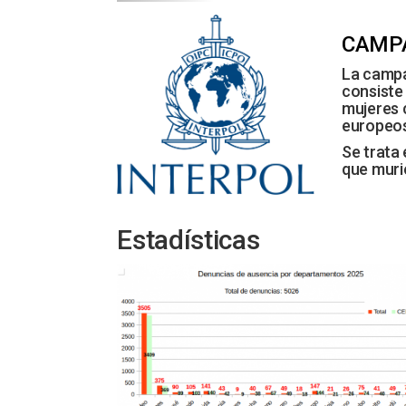
CAMPA
La camp
consiste 
mujeres 
europeos
Se trata
que murie
Estadísticas