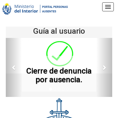
Pasar
al
Toggl
contenido
navig
principal
Guía al usuario
Anterior
Sigui
Cierre de denuncia
por ausencia.