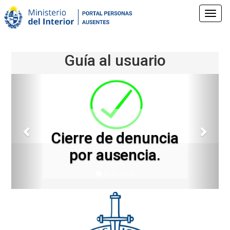
Pasar
al
Toggl
contenido
navig
principal
Guía al usuario
Anterior
Sigui
Cierre de denuncia
por ausencia.