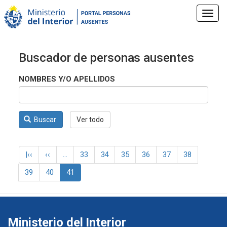
Pasar
al
Toggl
contenido
navig
principal
Buscador de personas ausentes
NOMBRES Y/O APELLIDOS
Buscar
Ver todo
Paginación
Primera
|‹‹
Página
‹‹
…
Página
33
Página
34
Página
35
Página
36
Página
37
Página
38
página
anterior
Página
39
Página
40
Página
41
actual
Ministerio del Interior