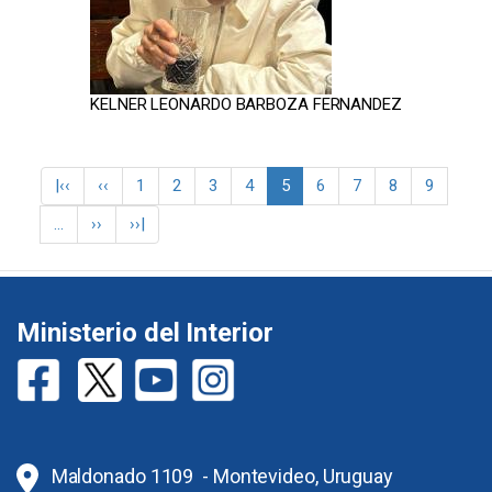
KELNER LEONARDO BARBOZA FERNANDEZ
Paginación
Primera
|‹‹
Página
‹‹
Página
1
Página
2
Página
3
Página
4
Página
5
Página
6
Página
7
Página
8
Página
9
página
anterior
actual
…
Siguiente
››
Última
››|
página
página
Ministerio del Interior
Maldonado 1109 - Montevideo, Uruguay