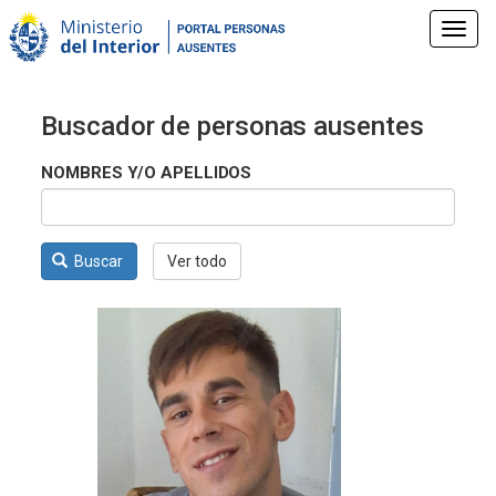
Pasar
al
Toggl
contenido
navig
principal
Buscador de personas ausentes
NOMBRES Y/O APELLIDOS
Buscar
Ver todo