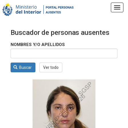
Pasar
al
Toggl
contenido
navig
principal
Buscador de personas ausentes
NOMBRES Y/O APELLIDOS
Buscar
Ver todo