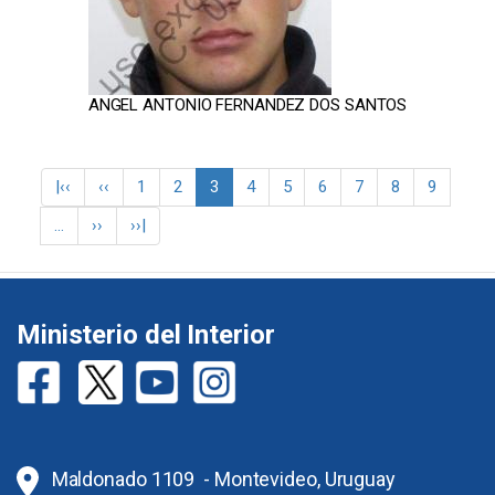
ANGEL ANTONIO FERNANDEZ DOS SANTOS
Paginación
Primera
|‹‹
Página
‹‹
Página
1
Página
2
Página
3
Página
4
Página
5
Página
6
Página
7
Página
8
Página
9
página
anterior
actual
…
Siguiente
››
Última
››|
página
página
Ministerio del Interior
Maldonado 1109 - Montevideo, Uruguay