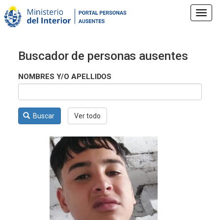
Pasar
al
Toggl
contenido
navig
principal
Buscador de personas ausentes
NOMBRES Y/O APELLIDOS
Buscar
Ver todo