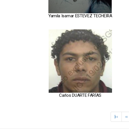
Yamila Isamar ESTEVEZ TECHEIRA
Carlos DUARTE FARÍAS
Paginación
Primera
|‹‹
P
‹‹
página
an