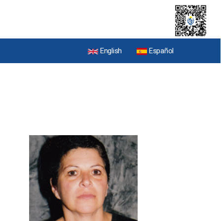
English
Español