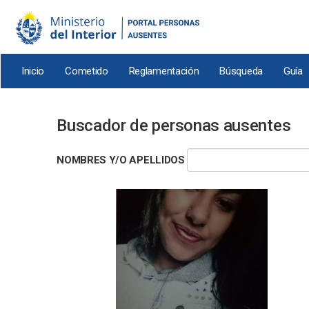
Pasar
al
contenido
principal
Inicio
Cometido
Reglamentación
Búsqueda
Guía
Buscador de personas ausentes
NOMBRES Y/O APELLIDOS