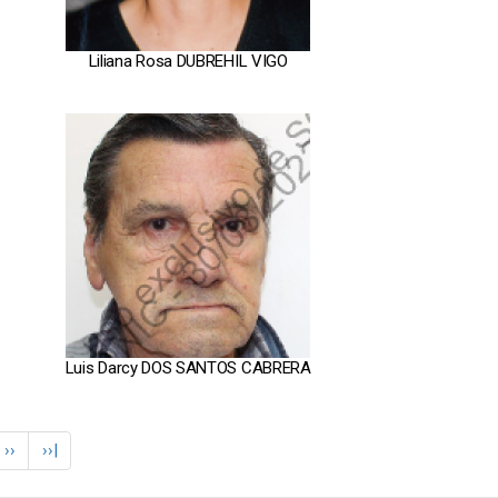
Liliana Rosa DUBREHIL VIGO
Luis Darcy DOS SANTOS CABRERA
Siguiente
››
Última
››|
página
página