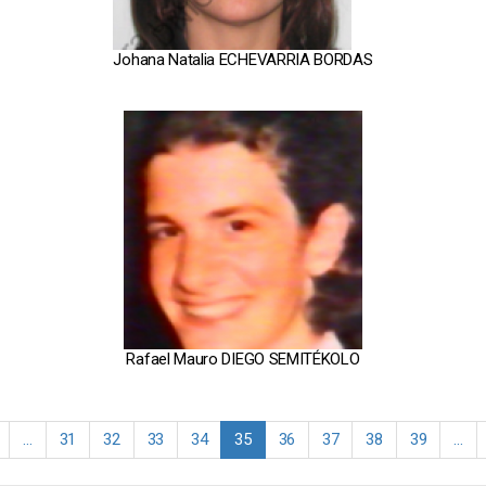
Johana Natalia ECHEVARRIA BORDAS
Rafael Mauro DIEGO SEMITÉKOLO
ágina
…
Página
31
Página
32
Página
33
Página
34
Página
35
Página
36
Página
37
Página
38
Página
39
…
terior
actual